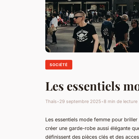
SOCIÉTÉ
Les essentiels m
Thaïs
•
29 septembre 2025
•
8 min de lecture
Les essentiels mode femme pour briller 
créer une garde-robe aussi élégante qu
définissent des pièces clés et des acce