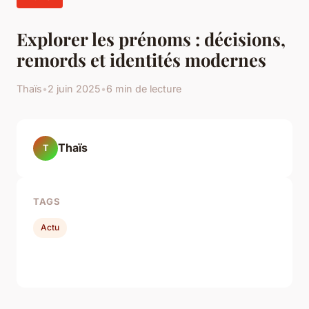
Explorer les prénoms : décisions,
remords et identités modernes
Thaïs
•
2 juin 2025
•
6 min de lecture
Thaïs
T
TAGS
Actu